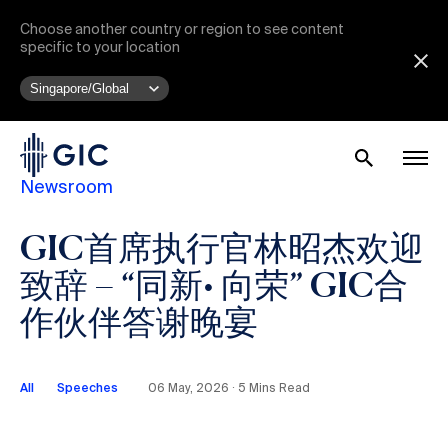
Choose another country or region to see content
specific to your location
Newsroom
GIC首席执行官林昭杰欢迎
致辞 – “同新• 向荣” GIC合
作伙伴答谢晚宴
All
Speeches
06 May, 2026 ∙ 5 Mins Read