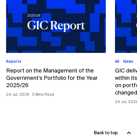
Reports
All
News
Report on the Management of the
GIC deli
Government’s Portfolio for the Year
within i
2025/26
on portfo
changed
24 Jul, 2026 ∙ 5 Mins Read
24 Jul, 202
Back to top