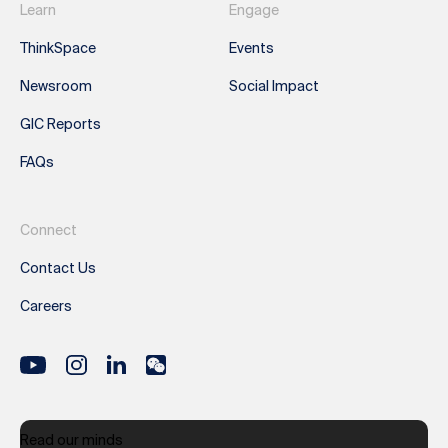
Learn
Engage
ThinkSpace
Events
Newsroom
Social Impact
GIC Reports
FAQs
Connect
Contact Us
Careers
Read our minds