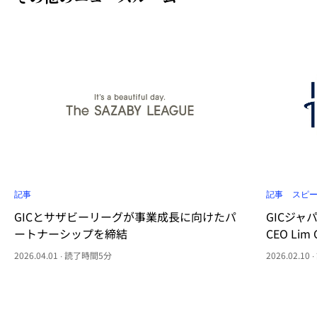
記事
記事
スピ
GICとサザビーリーグが事業成長に向けたパ
GICジ
ートナーシップを締結
CEO Lim
2026.04.01 ∙ 読了時間5分
2026.02.1